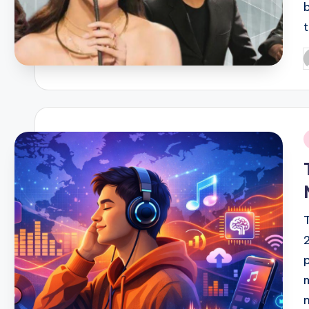
P
b
i