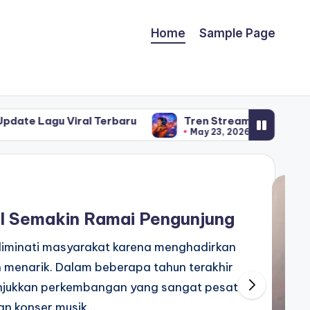
Home
Sample Page
 Terbaru
Tren Streaming Musik Mei 2026 Naik Drast
May 23, 2026
l Semakin Ramai Pengunjung
diminati masyarakat karena menghadirkan
 menarik. Dalam beberapa tahun terakhir
nunjukkan perkembangan yang sangat pesat
an konser musik…