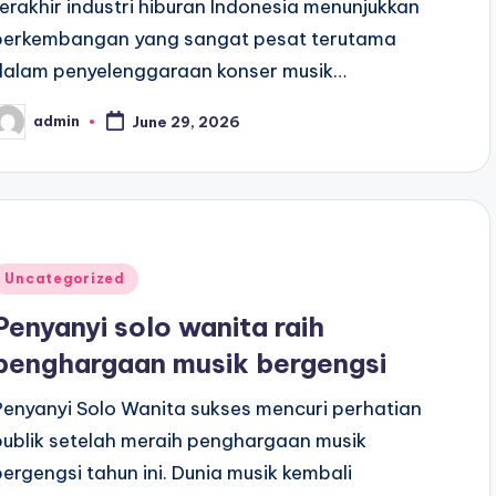
terakhir industri hiburan Indonesia menunjukkan
perkembangan yang sangat pesat terutama
dalam penyelenggaraan konser musik…
admin
June 29, 2026
osted
y
Posted
Uncategorized
n
Penyanyi solo wanita raih
penghargaan musik bergengsi
Penyanyi Solo Wanita sukses mencuri perhatian
publik setelah meraih penghargaan musik
bergengsi tahun ini. Dunia musik kembali