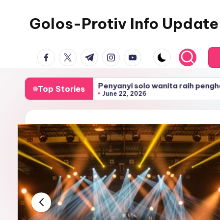
Golos-Protiv Info Update
Skip
to
content
facebook.com
twitter.com
t.me
instagram.com
youtube.com
Penyanyi solo wanita raih penghargaan musik berg
Top Stories
June 22, 2026