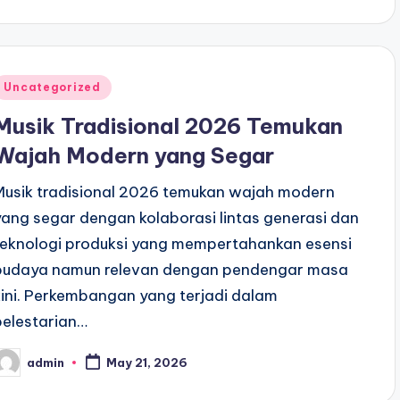
y
Posted
Uncategorized
n
Musik Tradisional 2026 Temukan
Wajah Modern yang Segar
Musik tradisional 2026 temukan wajah modern
yang segar dengan kolaborasi lintas generasi dan
teknologi produksi yang mempertahankan esensi
budaya namun relevan dengan pendengar masa
kini. Perkembangan yang terjadi dalam
pelestarian…
admin
May 21, 2026
osted
y