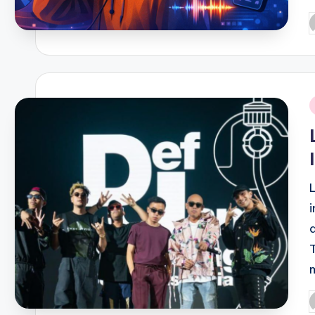
P
b
i
P