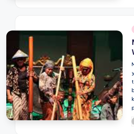
b
i
P
b