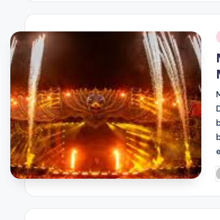
i
P
b