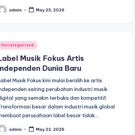
admin
May 23, 2026
osted
y
Posted
Uncategorized
n
Label Musik Fokus Artis
Independen Dunia Baru
Label Musik Fokus kini mulai beralih ke artis
independen seiring perubahan industri musik
digital yang semakin terbuka dan kompetitif.
Transformasi besar dalam industri musik global
membuat perusahaan label besar tidak…
admin
May 22, 2026
osted