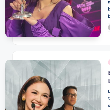
P
b
i