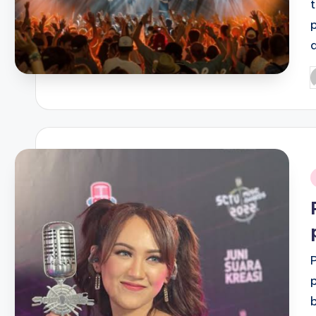
P
b
i