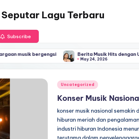
 Seputar Lagu Terbaru
Subscribe
engsi
Berita Musik Hits dengan Update Lagu Viral
May 24, 2026
Posted
Uncategorized
in
Konser Musik Nasiona
konser musik nasional semakin 
hiburan meriah dan pengalaman
industri hiburan Indonesia me
terutama dalam penyelenggara