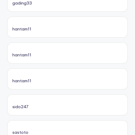
gading33
hantam11
hantam11
hantam11
sido247
sastoto