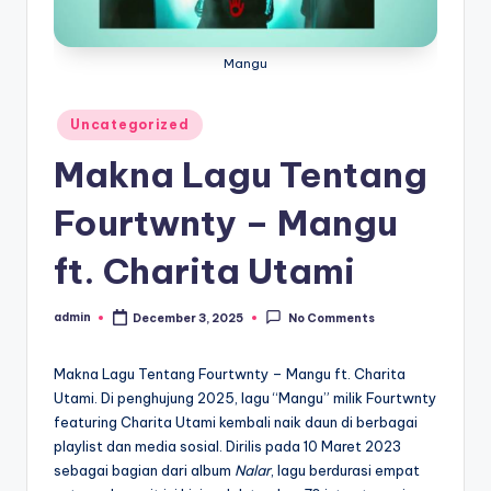
Mangu
Posted
Uncategorized
in
Makna Lagu Tentang
Fourtwnty – Mangu
ft. Charita Utami
admin
December 3, 2025
No Comments
Posted
by
Makna Lagu Tentang Fourtwnty – Mangu ft. Charita
Utami. Di penghujung 2025, lagu “Mangu” milik Fourtwnty
featuring Charita Utami kembali naik daun di berbagai
playlist dan media sosial. Dirilis pada 10 Maret 2023
sebagai bagian dari album
Nalar
, lagu berdurasi empat