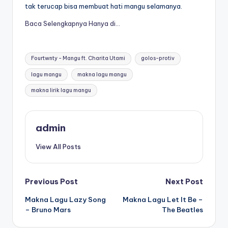
tak terucap bisa membuat hati mangu selamanya.
Baca Selengkapnya Hanya di…
Tags:
Fourtwnty - Mangu ft. Charita Utami
golos-protiv
lagu mangu
makna lagu mangu
makna lirik lagu mangu
admin
View All Posts
Post
Previous Post
Next Post
Makna Lagu Lazy Song
Makna Lagu Let It Be –
navigation
– Bruno Mars
The Beatles