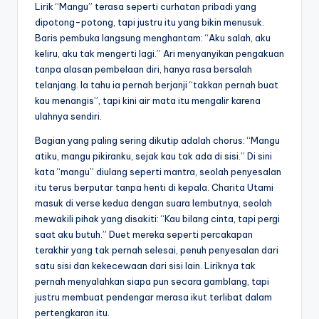
Lirik “Mangu” terasa seperti curhatan pribadi yang
dipotong-potong, tapi justru itu yang bikin menusuk.
Baris pembuka langsung menghantam: “Aku salah, aku
keliru, aku tak mengerti lagi.” Ari menyanyikan pengakuan
tanpa alasan pembelaan diri, hanya rasa bersalah
telanjang. Ia tahu ia pernah berjanji “takkan pernah buat
kau menangis”, tapi kini air mata itu mengalir karena
ulahnya sendiri.
Bagian yang paling sering dikutip adalah chorus: “Mangu
atiku, mangu pikiranku, sejak kau tak ada di sisi.” Di sini
kata “mangu” diulang seperti mantra, seolah penyesalan
itu terus berputar tanpa henti di kepala. Charita Utami
masuk di verse kedua dengan suara lembutnya, seolah
mewakili pihak yang disakiti: “Kau bilang cinta, tapi pergi
saat aku butuh.” Duet mereka seperti percakapan
terakhir yang tak pernah selesai, penuh penyesalan dari
satu sisi dan kekecewaan dari sisi lain. Liriknya tak
pernah menyalahkan siapa pun secara gamblang, tapi
justru membuat pendengar merasa ikut terlibat dalam
pertengkaran itu.