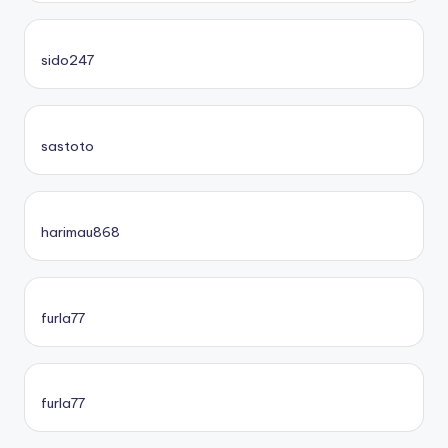
sido247
sastoto
harimau868
furla77
furla77