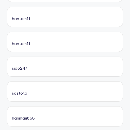
hantam11
hantam11
sido247
sastoto
harimau868