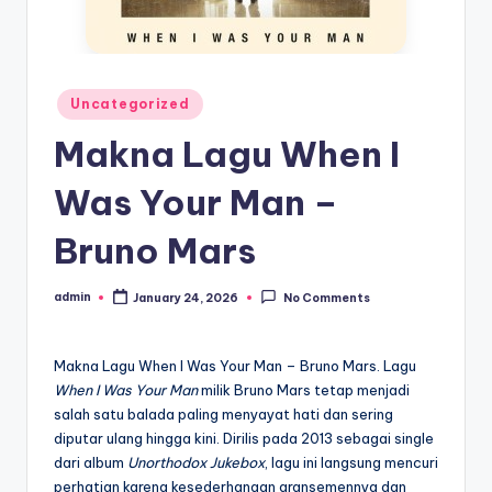
Posted
Uncategorized
in
Makna Lagu When I
Was Your Man –
Bruno Mars
admin
January 24, 2026
No Comments
Posted
by
Makna Lagu When I Was Your Man – Bruno Mars. Lagu
When I Was Your Man
milik Bruno Mars tetap menjadi
salah satu balada paling menyayat hati dan sering
diputar ulang hingga kini. Dirilis pada 2013 sebagai single
dari album
Unorthodox Jukebox
, lagu ini langsung mencuri
perhatian karena kesederhanaan aransemennya dan