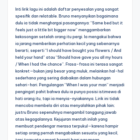
Inti lirik lagu ini adalah daftar penyesalan yang sangat
spesifik dan relatable. Bruno menyanyikan bagaimana
dulu ia tidak menghargai pasangannya: “Same bed but it
feels just a little bit bigger now” menggambarkan
kekosongan setelah orang itu pergi. Ia mengakui bahwa
ia jarang memberikan perhatian kecil yang sebenarnya
berarti, seperti “I should have bought you flowers / And
held your hand” atau “Should have gave you all my hours
/ When I had the chance”. Frasa-frasa ini terasa sangat
konkret—bukan janji besar yang muluk, melainkan hal-hal
sederhana yang sering diabaikan dalam hubungan
sehari-hari. Pengulangan “When I was your man” menjadi
pengingat pahit bahwa dulu ia punya posisi istimewa di
hati orang itu, tapi ia menyia-nyiakannya. Lirik ini tidak
mencoba membela diri atau menyalahkan pihak lain;
justru Bruno sepenuhnya mengambil tanggung jawab
atas kegagalannya. Kejujuran mentah inilah yang
membuat pendengar merasa terpukul—karena hampir
setiap orang pernah mengabaikan sesuatu yang kecil,
tapi ternyata sangat berarti bagi pasangan.