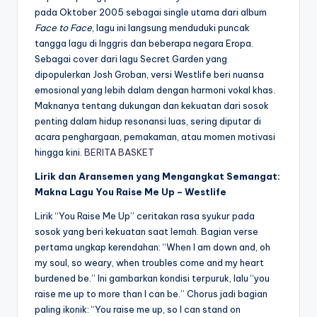
pada Oktober 2005 sebagai single utama dari album
Face to Face
, lagu ini langsung menduduki puncak
tangga lagu di Inggris dan beberapa negara Eropa.
Sebagai cover dari lagu Secret Garden yang
dipopulerkan Josh Groban, versi Westlife beri nuansa
emosional yang lebih dalam dengan harmoni vokal khas.
Maknanya tentang dukungan dan kekuatan dari sosok
penting dalam hidup resonansi luas, sering diputar di
acara penghargaan, pemakaman, atau momen motivasi
hingga kini.
BERITA BASKET
Lirik dan Aransemen yang Mengangkat Semangat:
Makna Lagu You Raise Me Up – Westlife
Lirik “You Raise Me Up” ceritakan rasa syukur pada
sosok yang beri kekuatan saat lemah. Bagian verse
pertama ungkap kerendahan: “When I am down and, oh
my soul, so weary, when troubles come and my heart
burdened be.” Ini gambarkan kondisi terpuruk, lalu “you
raise me up to more than I can be.” Chorus jadi bagian
paling ikonik: “You raise me up, so I can stand on