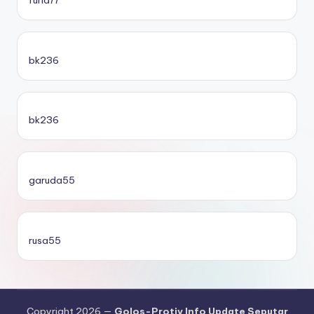
bk236
bk236
garuda55
rusa55
Copyright 2026 —
Golos-Protiv Info Update Seputar