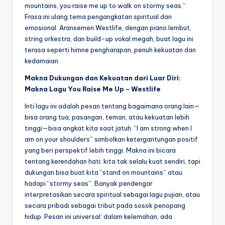
mountains, you raise me up to walk on stormy seas.”
Frasa ini ulang tema pengangkatan spiritual dan
emosional. Aransemen Westlife, dengan piano lembut,
string orkestra, dan build-up vokal megah, buat lagu ini
terasa seperti himne pengharapan, penuh kekuatan dan
kedamaian.
Makna Dukungan dan Kekuatan dari Luar Diri:
Makna Lagu You Raise Me Up – Westlife
Inti lagu ini adalah pesan tentang bagaimana orang lain—
bisa orang tua, pasangan, teman, atau kekuatan lebih
tinggi—bisa angkat kita saat jatuh. “I am strong when I
am on your shoulders” simbolkan ketergantungan positif
yang beri perspektif lebih tinggi. Makna ini bicara
tentang kerendahan hati: kita tak selalu kuat sendiri, tapi
dukungan bisa buat kita “stand on mountains” atau
hadapi “stormy seas”. Banyak pendengar
interpretasikan secara spiritual sebagai lagu pujian, atau
secara pribadi sebagai tribut pada sosok penopang
hidup. Pesan ini universal: dalam kelemahan, ada