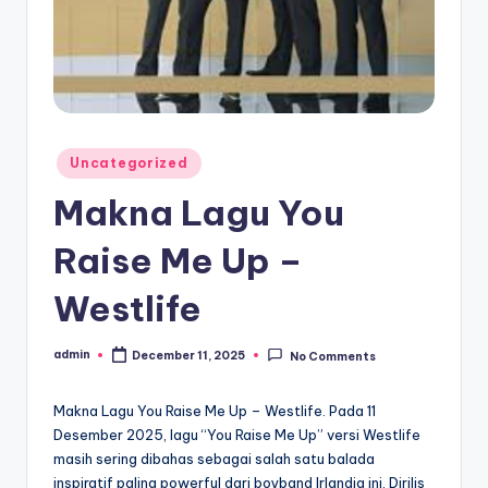
Posted
Uncategorized
in
Makna Lagu You
Raise Me Up –
Westlife
admin
December 11, 2025
No Comments
Posted
by
Makna Lagu You Raise Me Up – Westlife. Pada 11
Desember 2025, lagu “You Raise Me Up” versi Westlife
masih sering dibahas sebagai salah satu balada
inspiratif paling powerful dari boyband Irlandia ini. Dirilis