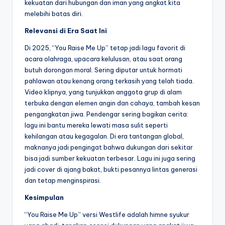
kekuatan dari hubungan dan iman yang angkat kita
melebihi batas diri.
Relevansi di Era Saat Ini
Di 2025, “You Raise Me Up” tetap jadi lagu favorit di
acara olahraga, upacara kelulusan, atau saat orang
butuh dorongan moral. Sering diputar untuk hormati
pahlawan atau kenang orang terkasih yang telah tiada.
Video klipnya, yang tunjukkan anggota grup di alam
terbuka dengan elemen angin dan cahaya, tambah kesan
pengangkatan jiwa. Pendengar sering bagikan cerita:
lagu ini bantu mereka lewati masa sulit seperti
kehilangan atau kegagalan. Di era tantangan global,
maknanya jadi pengingat bahwa dukungan dari sekitar
bisa jadi sumber kekuatan terbesar. Lagu ini juga sering
jadi cover di ajang bakat, bukti pesannya lintas generasi
dan tetap menginspirasi.
Kesimpulan
“You Raise Me Up” versi Westlife adalah himne syukur