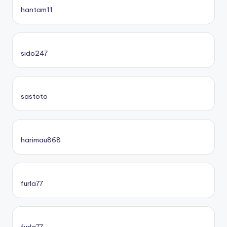
hantam11
sido247
sastoto
harimau868
furla77
furla77