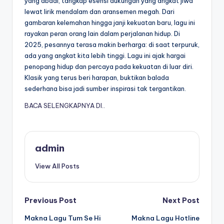
yang abadi, tangkap esensi dukungan yang angkat jiwa
lewat lirik mendalam dan aransemen megah. Dari
gambaran kelemahan hingga janji kekuatan baru, lagu ini
rayakan peran orang lain dalam perjalanan hidup. Di
2025, pesannya terasa makin berharga: di saat terpuruk,
ada yang angkat kita lebih tinggi. Lagu ini ajak hargai
penopang hidup dan percaya pada kekuatan di luar diri.
Klasik yang terus beri harapan, buktikan balada
sederhana bisa jadi sumber inspirasi tak tergantikan.
BACA SELENGKAPNYA DI..
admin
View All Posts
Post
Previous Post
Next Post
Makna Lagu Tum Se Hi
Makna Lagu Hotline