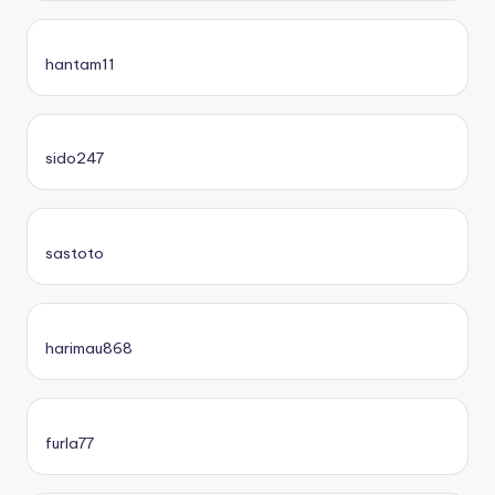
hantam11
sido247
sastoto
harimau868
furla77