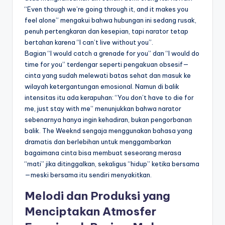
“Even though we’re going through it, and it makes you
feel alone” mengakui bahwa hubungan ini sedang rusak,
penuh pertengkaran dan kesepian, tapi narator tetap
bertahan karena “I can’t live without you”.
Bagian “I would catch a grenade for you” dan “I would do
time for you” terdengar seperti pengakuan obsesif—
cinta yang sudah melewati batas sehat dan masuk ke
wilayah ketergantungan emosional. Namun di balik
intensitas itu ada kerapuhan: “You don’t have to die for
me, just stay with me” menunjukkan bahwa narator
sebenarnya hanya ingin kehadiran, bukan pengorbanan
balik. The Weeknd sengaja menggunakan bahasa yang
dramatis dan berlebihan untuk menggambarkan
bagaimana cinta bisa membuat seseorang merasa
“mati” jika ditinggalkan, sekaligus “hidup” ketika bersama
—meski bersama itu sendiri menyakitkan.
Melodi dan Produksi yang
Menciptakan Atmosfer