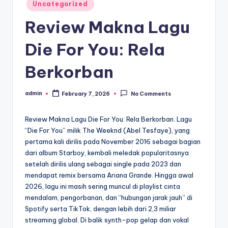
Posted
Uncategorized
in
Review Makna Lagu
Die For You: Rela
Berkorban
admin
February 7, 2026
No Comments
Posted
by
Review Makna Lagu Die For You: Rela Berkorban. Lagu
“Die For You” milik The Weeknd (Abel Tesfaye), yang
pertama kali dirilis pada November 2016 sebagai bagian
dari album Starboy, kembali meledak popularitasnya
setelah dirilis ulang sebagai single pada 2023 dan
mendapat remix bersama Ariana Grande. Hingga awal
2026, lagu ini masih sering muncul di playlist cinta
mendalam, pengorbanan, dan “hubungan jarak jauh” di
Spotify serta TikTok, dengan lebih dari 2,3 miliar
streaming global. Di balik synth-pop gelap dan vokal