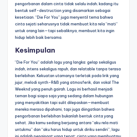
pengorbanan dalam cinta tidak selalu indah; kadang itu
bentuk self-destruction yang disamarkan sebagai
kesetiaan. “Die For You” juga menyentil tema bahwa
cinta sejati seharusnya tidak membuat kita rela “mati”
untuk orang lain—tapi sebaliknya, membuat kita ingin
hidup lebih baik bersama.
Kesimpulan
“Die For You” adalah lagu yang langka: gelap sekaligus
indah, intens sekaligus rapuh, dan relatable tanpa terasa
berlebihan. Kekuatan utamanya terletak pada lirik yang
jujur, melodi synth-R&B yang atmosferik, dan vokal The
Weeknd yang penuh gairah. Lagu ini berhasil menjadi
teman bagi siapa saja yang sedang dalam hubungan
yang menyakitkan tapi sulit dilepaskan—membuat
mereka merasa dipahami, tapi juga diingatkan bahwa
pengorbanan berlebihan bukanlah bentuk cinta yang
sehat. Jika kamu sedang berjuang antara “aku rela mati
untukmu” dan “aku harus hidup untuk diriku sendiri”, lagu
ini adalah pengingat yang tepat: cinta yang membuatmu