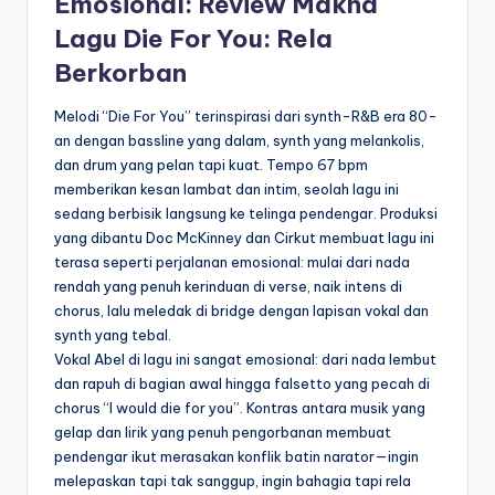
Emosional: Review Makna
Lagu Die For You: Rela
Berkorban
Melodi “Die For You” terinspirasi dari synth-R&B era 80-
an dengan bassline yang dalam, synth yang melankolis,
dan drum yang pelan tapi kuat. Tempo 67 bpm
memberikan kesan lambat dan intim, seolah lagu ini
sedang berbisik langsung ke telinga pendengar. Produksi
yang dibantu Doc McKinney dan Cirkut membuat lagu ini
terasa seperti perjalanan emosional: mulai dari nada
rendah yang penuh kerinduan di verse, naik intens di
chorus, lalu meledak di bridge dengan lapisan vokal dan
synth yang tebal.
Vokal Abel di lagu ini sangat emosional: dari nada lembut
dan rapuh di bagian awal hingga falsetto yang pecah di
chorus “I would die for you”. Kontras antara musik yang
gelap dan lirik yang penuh pengorbanan membuat
pendengar ikut merasakan konflik batin narator—ingin
melepaskan tapi tak sanggup, ingin bahagia tapi rela